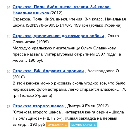
Стрекоза. Полн. библ. внекл. чтения. 3-4 класс.
14
Начальная школа
(2012)
Стрекоза. Полн. библ. внекл. чтения. 3-4 класс. Начальная
школа ISBN:978-5-9951-1470-3 459 грн (только Украина)
Стрекоза, увеличенная до размеров собаки
, Ольга
15
Славникова (1999)
Молодую уральскую писательницу Ольгу Славникову
пресса назвала "литературным открытием 1997 года", а
жюри… 190 руб
Стрекоза. ВФ. Алфавит и прописи
, Александрова О.
16
(2010)
В этой книжке можно рисовать сколь угодно: все, что было
нарисовано фломастерами, легко стирается влажной… 78
грн (только Украина)
Стрекоза второго шанса
, Дмитрий Емец (2012)
17
"Стрекоза второго шанса", четвертая книга серии «Школа
Ныряльщиков» («ШНыр»). Живая закладка на первый
взгляд… 190 руб
аудиокнига
можно скачать